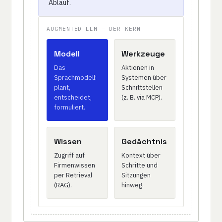
Ablauf.
AUGMENTED LLM — DER KERN
Modell
Werkzeuge
Das
Aktionen in
Sprachmodell:
Systemen über
plant,
Schnittstellen
entscheidet,
(z. B. via MCP).
formuliert.
Wissen
Gedächtnis
Zugriff auf
Kontext über
Firmenwissen
Schritte und
per Retrieval
Sitzungen
(RAG).
hinweg.