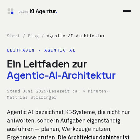
KI Agentur
.
deine
Start
/
Blog
/
Agentic-AI-Architektur
LEITFADEN · AGENTIC AI
Ein Leitfaden zur
Agentic-AI-Architektur
Stand Juni 2026
·
Lesezeit ca. 9 Minuten
·
Matthias Strafinger
Agentic AI bezeichnet KI-Systeme, die nicht nur
antworten, sondern Aufgaben eigenständig
ausführen — planen, Werkzeuge nutzen,
Ergebnisse prüfen.
Die Architektur dahinter ist